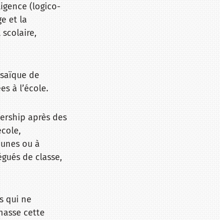
ligence (logico-
e et la
 scolaire,
saïque de
es à l’école.
dership après des
école,
eunes ou à
égués de classe,
s qui ne
hasse cette