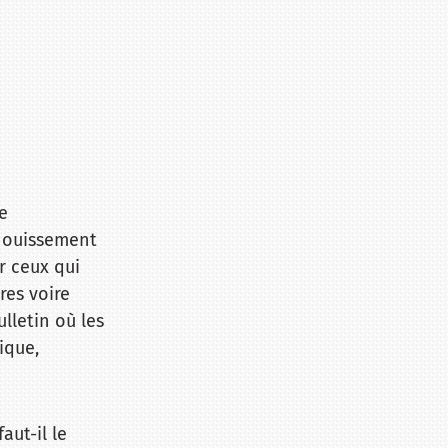
e
nouissement
r ceux qui
res voire
ulletin où les
ique,
aut-il le