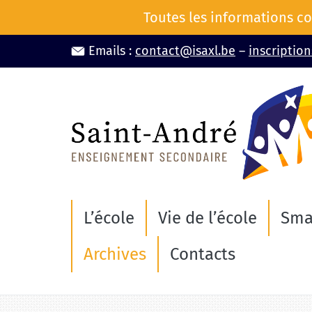
Aller
Toutes les informations co
au
contenu
Emails :
contact@isaxl.be
–
inscriptio
L’école
Vie de l’école
Sma
Archives
Contacts