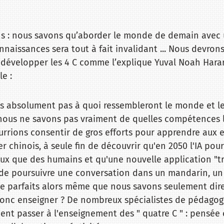
ns : nous savons qu’aborder le monde de demain avec 
nnaissances sera tout à fait invalidant ... Nous devron
 développer les 4 C comme l’explique Yuval Noah Harar
le :
s absolument pas à quoi ressembleront le monde et l
, nous ne savons pas vraiment de quelles compétences 
rrions consentir de gros efforts pour apprendre aux e
er chinois, à seule fin de découvrir qu'en 2050 l'IA pou
eux que des humains et qu'une nouvelle application "t
de poursuivre une conversation dans un mandarin, un
e parfaits alors même que nous savons seulement dire 
onc enseigner ? De nombreux spécialistes de pédagog
ient passer à l'enseignement des " quatre C " : pensée 