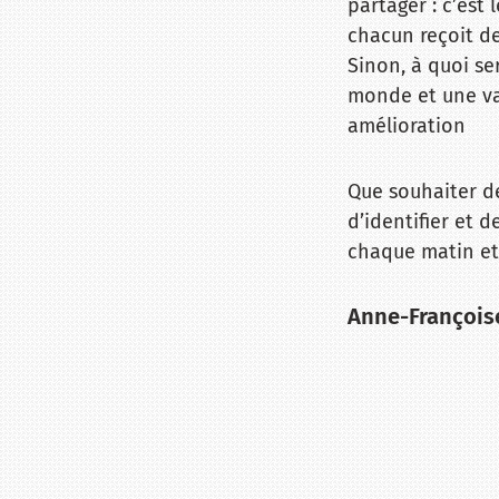
partager : c’est
chacun reçoit des
Sinon, à quoi s
monde et une val
amélioration
Que souhaiter de
d’identifier et d
chaque matin et
Anne-Françoise