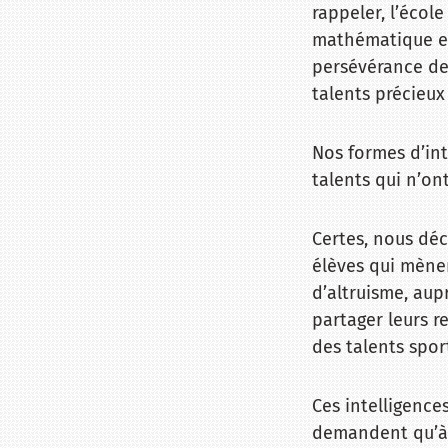
rappeler, l’écol
mathématique et 
persévérance de 
talents précieux 
Nos formes d’in
talents qui n’on
Certes, nous déc
élèves qui mènen
d’altruisme, aup
partager leurs r
des talents sport
Ces intelligence
demandent qu’à ê