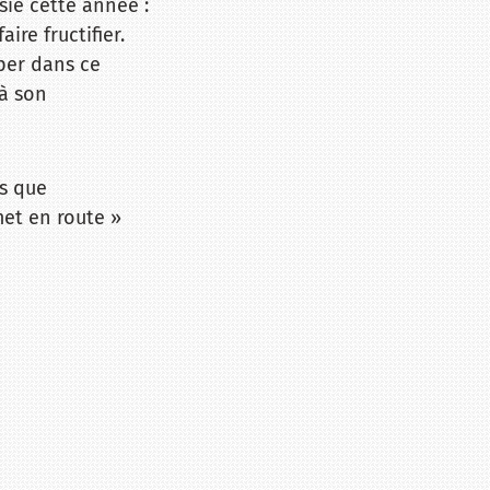
sie cette année :
ire fructifier.
per dans ce
 à son
rs que
met en route »