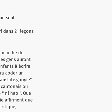
un seul
s
i dans 21 leçons
e marché du
les gens auront
nfants à écrire
rra coder un
ranslate.google"
 cantonais ou
" ni hao ". Que
ie affirment que
critique,