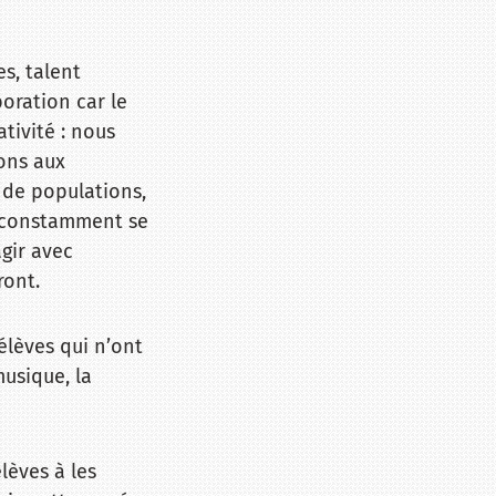
es, talent
boration car le
tivité : nous
ons aux
 de populations,
nt constamment se
gir avec
ront.
 élèves qui n’ont
usique, la
élèves à les