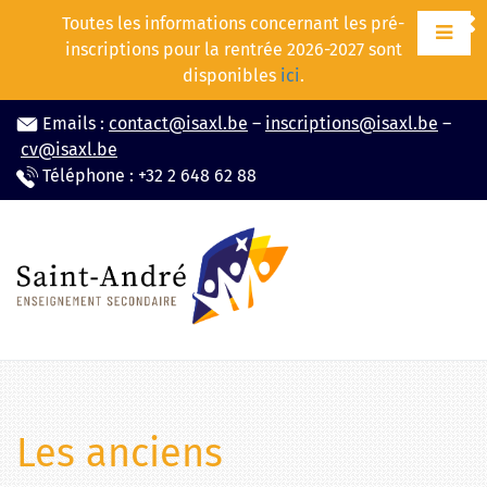
Aller
Toutes les informations concernant les pré-
au
inscriptions pour la rentrée 2026-2027 sont
contenu
disponibles
ici
.
Emails :
contact@isaxl.be
–
inscriptions@isaxl.be
–
cv@isaxl.be
Téléphone : +32 2 648 62 88
Les anciens