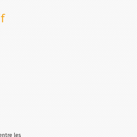
f
entre les