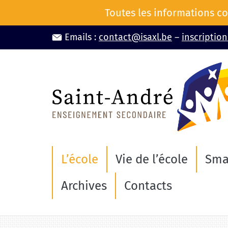
Aller
Toutes les informations co
au
contenu
Emails :
contact@isaxl.be
–
inscriptio
L’école
Vie de l’école
Sma
Archives
Contacts