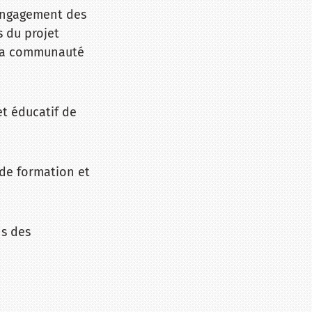
'engagement des
s du projet
à la communauté
et éducatif de
s de formation et
ns des