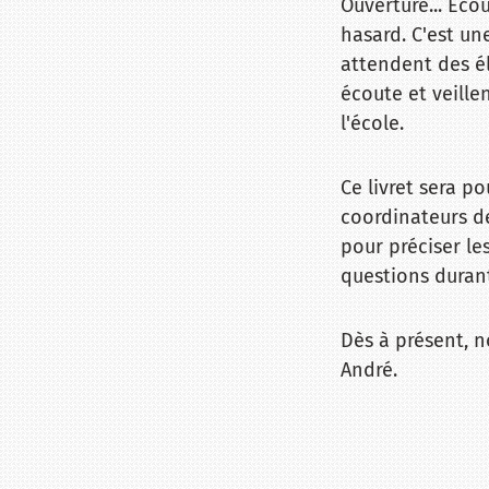
Ouverture... Eco
hasard. C'est un
attendent des élè
écoute et veille
l'école.
Ce livret sera p
coordinateurs de
pour préciser l
questions durant
Dès à présent, n
André.