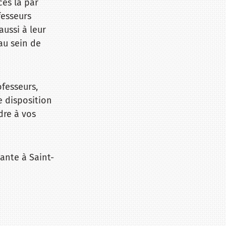
cés là par
fesseurs
aussi à leur
au sein de
ofesseurs,
e disposition
dre à vos
ante à Saint-