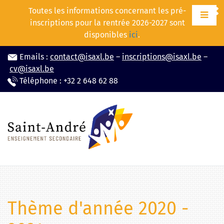
Aller
Toutes les informations concernant les pré-
au
inscriptions pour la rentrée 2026-2027 sont
contenu
disponibles
ici
.
Emails :
contact@isaxl.be
–
inscriptions@isaxl.be
–
cv@isaxl.be
Téléphone : +32 2 648 62 88
Thème d'année 2020 -