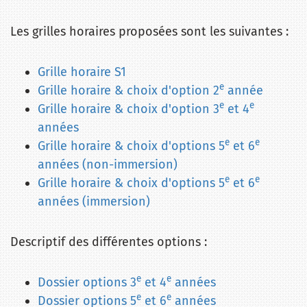
Les grilles horaires proposées sont les suivantes :
Grille horaire S1
e
Grille horaire & choix d'option 2
année
e
e
Grille horaire & choix d'option 3
et 4
années
e
e
Grille horaire & choix d'options 5
et 6
années (non-immersion)
e
e
Grille horaire & choix d'options 5
et 6
années (immersion)
Descriptif des différentes options :
e
e
Dossier options 3
et 4
années
e
e
Dossier options 5
et 6
années