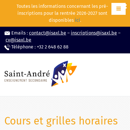
Aller
Toutes les informations concernant les pré-
au
inscriptions pour la rentrée 2026-2027 sont
contenu
disponibles
ici
.
Emails :
contact@isaxl.be
–
inscriptions@isaxl.be
–
cv@isaxl.be
Téléphone : +32 2 648 62 88
Cours et grilles horaires